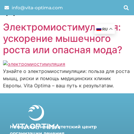
День:
29.11.2024
info@vita-optima.com
Электромиостимуляция:
RU
ускорение мышечного
роста или опасная мода?
Узнайте о электромиостимуляции: польза для роста
мышц, риски и помощь медицинских клиник
Европы. Vita Optima – ваш путь к результатам.
Немецкий университетский центр
организации лечения