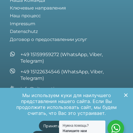
Hаша Kоманда
Ключевые направления
Наш процесс
Impressum
Datenschutz
Договор о предоставлении услуг
+49 15159959272 (WhatsApp, Viber,
Telegram)
+49 15122634546 (WhatsApp, Viber,
Telegram)
info@vita-optima.com
Мы используем куки для наилучшего
Hanauer Landstrasse 1 60314 Frankfurt am
представления нашего сайта. Если Вы
Main Germany
продолжите использовать сайт, мы будем
считать, что Вас это устраивает.
Принять
Отклонить
Нужна помощь?
Напишите нам