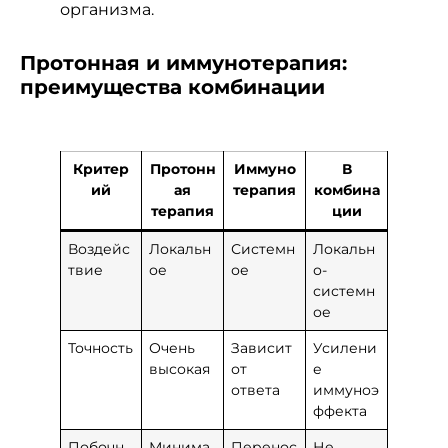
организма.
Протонная и иммунотерапия:
преимущества комбинации
Критер
Протонн
Иммуно
В
ий
ая
терапия
комбина
терапия
ции
Воздейс
Локальн
Системн
Локальн
твие
ое
ое
о-
системн
ое
Точность
Очень
Зависит
Усилени
высокая
от
е
ответа
иммуноэ
ффекта
Побочн
Минима
Перенос
Не