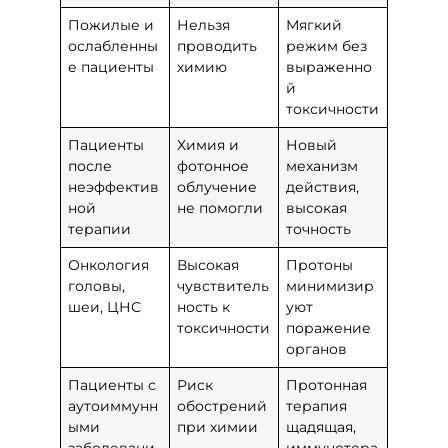
Пожилые и
Нельзя
Мягкий
ослабленны
проводить
режим без
е пациенты
химию
выраженно
й
токсичности
Пациенты
Химия и
Новый
после
фотонное
механизм
неэффектив
облучение
действия,
ной
не помогли
высокая
терапии
точность
Онкология
Высокая
Протоны
головы,
чувствитель
минимизир
шеи, ЦНС
ность к
уют
токсичности
поражение
органов
Пациенты с
Риск
Протонная
аутоиммунн
обострений
терапия
ыми
при химии
щадящая,
заболевани
иммунотера