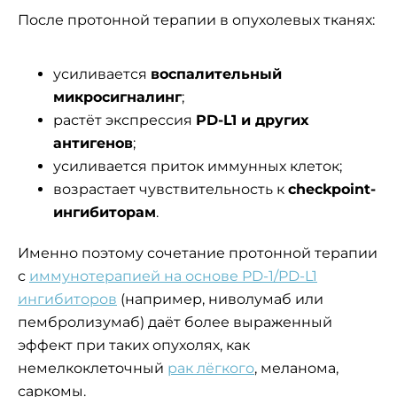
После протонной терапии в опухолевых тканях:
усиливается
воспалительный
микросигналинг
;
растёт экспрессия
PD-L1 и других
антигенов
;
усиливается приток иммунных клеток;
возрастает чувствительность к
checkpoint-
ингибиторам
.
Именно поэтому сочетание протонной терапии
с
иммунотерапией на основе PD-1/PD-L1
ингибиторов
(например, ниволумаб или
пембролизумаб) даёт более выраженный
эффект при таких опухолях, как
немелкоклеточный
рак лёгкого
, меланома,
саркомы.