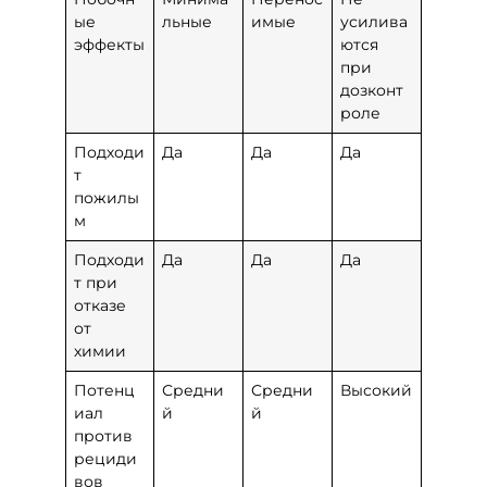
ые
льные
имые
усилива
эффекты
ются
при
дозконт
роле
Подходи
Да
Да
Да
т
пожилы
м
Подходи
Да
Да
Да
т при
отказе
от
химии
Потенц
Средни
Средни
Высокий
иал
й
й
против
рециди
вов