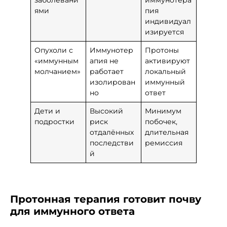
ями
пия
индивидуал
изируется
Опухоли с
Иммунотер
Протоны
«иммунным
апия не
активируют
молчанием»
работает
локальный
изолирован
иммунный
но
ответ
Дети и
Высокий
Минимум
подростки
риск
побочек,
отдалённых
длительная
последстви
ремиссия
й
Протонная терапия готовит почву
для иммунного ответа