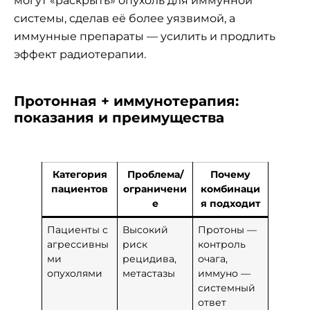
могут «раскрыть» опухоль для иммунной
системы, сделав её более уязвимой, а
иммунные препараты — усилить и продлить
эффект радиотерапии.
Протонная + иммунотерапия:
показания и преимущества
Категория
Проблема/
Почему
пациентов
ограничени
комбинаци
е
я подходит
Пациенты с
Высокий
Протоны —
агрессивны
риск
контроль
ми
рецидива,
очага,
опухолями
метастазы
иммуно —
системный
ответ