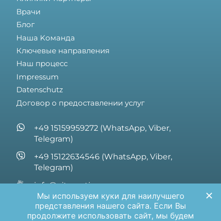
Врачи
Блог
Hаша Kоманда
Ключевые направления
Наш процесс
Impressum
Datenschutz
Договор о предоставлении услуг
+49 15159959272 (WhatsApp, Viber,
Telegram)
+49 15122634546 (WhatsApp, Viber,
Telegram)
info@vita-optima.com
Мы используем куки для наилучшего
Hanauer Landstrasse 1 60314 Frankfurt am
представления нашего сайта. Если Вы
Main Germany
продолжите использовать сайт, мы будем